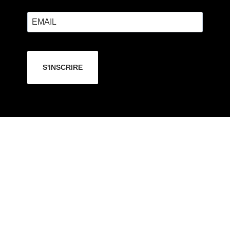
S'INSCRIRE
Contact
19 Avenue de la Division Leclerc,
92160 Antony, France
contact@vayandata.com
+33 (0)1 89 71 57 18