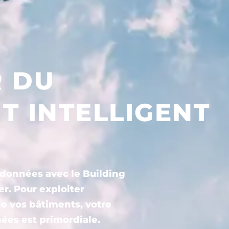
R DU
T INTELLIGENT
 données avec le Building
r. Pour exploiter
e vos bâtiments, votre
ées est primordiale.