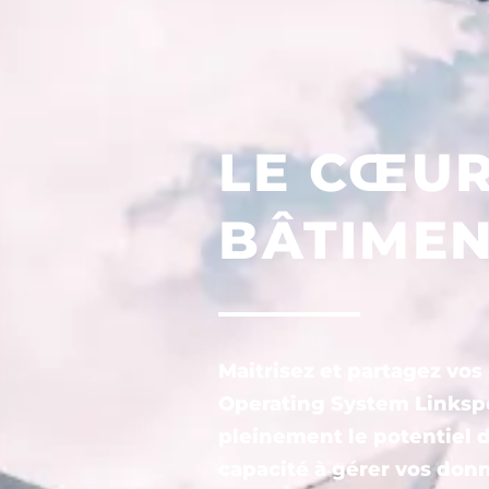
LE CŒU
BÂTIMEN
Maitrisez et partagez vos
Operating System Linkspe
pleinement le potentiel d
capacité à gérer vos donn