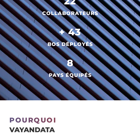
26
COLLABORATEURS
+ 
50
BOS DÉPLOYÉS
10
PAYS ÉQUIPÉS
POURQUOI
VAYANDATA