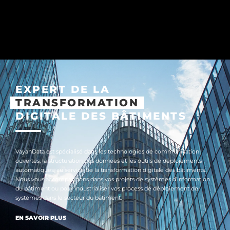
EXPERT DE LA
TRANSFORMATION
DIGITALE DES BÂTIMENTS
VayanData est spécialisé dans les technologies de communication
ouvertes, la structuration des données et les outils de déploiements
automatiques, au service de la transformation digitale des bâtiments.
Nous vous accompagnons dans vos projets de systèmes d’information
du bâtiment ou pour industrialiser vos process de déploiement de
systèmes dans le secteur du bâtiment.
EN SAVOIR PLUS